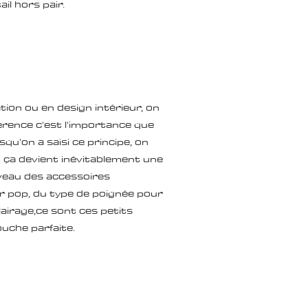
il hors pair.
ion ou en design intérieur, on
fférence c'est l'importance que
squ'on a saisi ce principe, on
t ça devient inévitablement une
iveau des accessoires
eur pop, du type de poignée pour
lairage,ce sont ces petits
ouche parfaite.