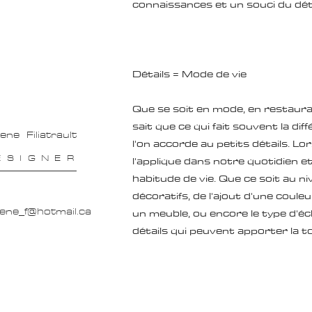
connaissances et un souci du déta
Détails = Mode de vie
Que se soit en mode, en restaurat
sait que ce qui fait souvent la di
ene Filiatrault
l'on accorde au petits détails. Lor
ESIGNER
l'applique dans notre quotidien e
habitude de vie. Que ce soit au n
décoratifs, de l'ajout d'une coul
ene_f@hotmail.ca
un meuble, ou encore le type d'éc
détails qui peuvent apporter la t