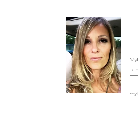
Myl
D
myl